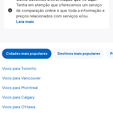
Tenha em atenção que oferecemos um serviço
de comparação online e que toda a informação e
preços relacionados com serviços e/ou
produtos disponíveis no nosso website são
Leia mais
disponibilizados pelos nossos parceiros
externos. Fazemos o nosso melhor para lhe
mostrar informação atualizada, mas tenha em
atenção que não somos responsáveis pela
integridade ou pela precisão da informação
Cidades mais populares
Destinos mais populares
P
publicada, por isso verifique com atenção todas
as condições no website do parceiro antes de
fazer uma reserva. Para mais detalhes verifique
Voos para Toronto
os nossos
Termos e Condições
.
Voos para Vancouver
Voos para Montreal
Voos para Calgary
Voos para Ottawa