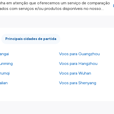
ha em atenção que oferecemos um serviço de comparação
onados com serviços e/ou produtos disponíveis no nosso
iros externos. Fazemos o nosso melhor para lhe mostrar
e não somos responsáveis pela integridade ou pela precisão
 atenção todas as condições no website do parceiro antes de
os nossos
Termos e Condições
.
Principais cidades de partida
angai
Voos para Guangzhou
Kunming
Voos para Hangzhou
rumqi
Voos para Wuhan
alian
Voos para Shenyang