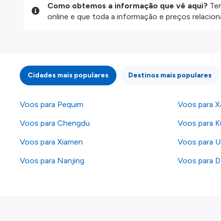
Como obtemos a informação que vê aqui?
Ten
online e que toda a informação e preços relaci
website são disponibilizados pelos nossos parce
informação atualizada, mas tenha em atenção qu
da informação publicada, por isso verifique com
fazer uma reserva. Para mais detalhes verifique 
Cidades mais populares
Destinos mais populares
Voos para Pequim
Voos para X
Voos para Chengdu
Voos para 
Voos para Xiamen
Voos para U
Voos para Nanjing
Voos para D