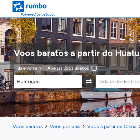
Powered by Jetcost
Voos baratos a partir do Huat
Ida e volta
Apenas voos diretos
Voos baratos
Voos por país
Voos a partir de China