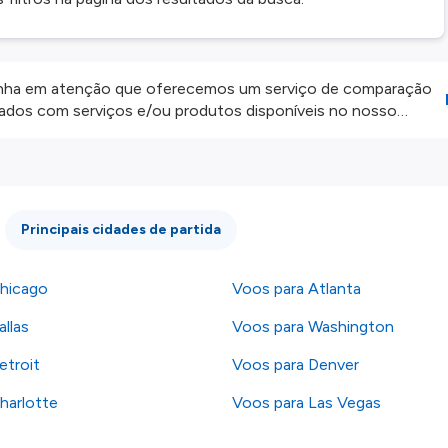
ha em atenção que oferecemos um serviço de comparação
onados com serviços e/ou produtos disponíveis no nosso
iros externos. Fazemos o nosso melhor para lhe mostrar
e não somos responsáveis pela integridade ou pela precisão
 atenção todas as condições no website do parceiro antes de
os nossos
Termos e Condições
.
Principais cidades de partida
hicago
Voos para Atlanta
llas
Voos para Washington
etroit
Voos para Denver
harlotte
Voos para Las Vegas