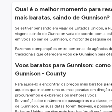
Qual é o melhor momento para res
mais baratas, saindo de Gunnison?
Se estiver pensando em viajar de Estados Unidos, a R
viagens saindo de Gunnison varia de acordo com a est
em voos ao sair de Gunnison, o motor de pesquisa d
Fazemos comparações entre centenas de agências de
tradicionais que oferecem voos
de Gunnison
para ofe
Voos baratos para Gunnison: como 
Gunnison - County
Para ajudá-lo a encontrar os preços mais baratos
par
aqueles que incluem uma ou mais paradas em direção a
procuraremos e exibiremos os melhores voos.
Se você já sabe o número de passageiros e a classe,
de Gunnison. Se suas datas forem flexíveis, é possíve
Estados Unidos em dias mais baratos. Você verá esses 