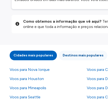
Como obtemos a informação que vê aqui?
Ten
online e que toda a informação e preços relaci
website são disponibilizados pelos nossos parce
informação atualizada, mas tenha em atenção qu
da informação publicada, por isso verifique com
fazer uma reserva. Para mais detalhes verifique 
Cidades mais populares
Destinos mais populares
Voos para Nova Iorque
Voos para C
Voos para Houston
Voos para Da
Voos para Mineapolis
Voos para D
Voos para Seattle
Voos para C