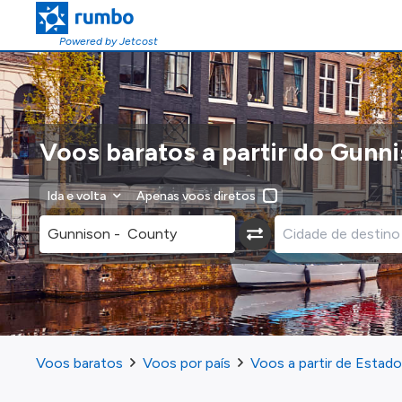
Powered by Jetcost
Voos baratos a partir do Gunn
Ida e volta
Apenas voos diretos
Voos baratos
Voos por país
Voos a partir de Estad