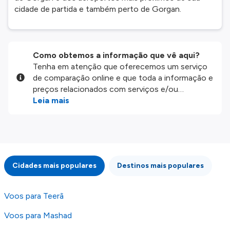
cidade de partida e também perto de Gorgan.
Como obtemos a informação que vê aqui?
Tenha em atenção que oferecemos um serviço
de comparação online e que toda a informação e
preços relacionados com serviços e/ou
produtos disponíveis no nosso website são
Leia mais
disponibilizados pelos nossos parceiros
externos. Fazemos o nosso melhor para lhe
mostrar informação atualizada, mas tenha em
atenção que não somos responsáveis pela
integridade ou pela precisão da informação
Cidades mais populares
Destinos mais populares
publicada, por isso verifique com atenção todas
as condições no website do parceiro antes de
fazer uma reserva. Para mais detalhes verifique
Voos para Teerã
os nossos
Termos e Condições
.
Voos para Mashad