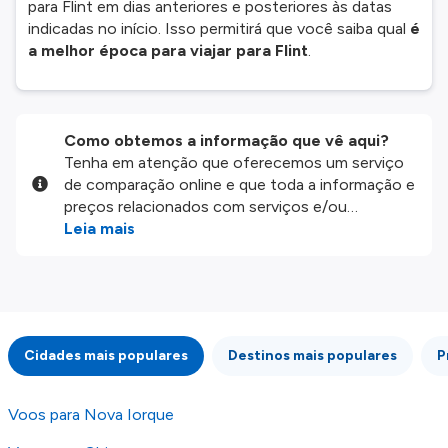
para Flint em dias anteriores e posteriores às datas
indicadas no início. Isso permitirá que você saiba qual
é
a melhor época para viajar para Flint
.
Como obtemos a informação que vê aqui?
Tenha em atenção que oferecemos um serviço
de comparação online e que toda a informação e
preços relacionados com serviços e/ou
produtos disponíveis no nosso website são
Leia mais
disponibilizados pelos nossos parceiros
externos. Fazemos o nosso melhor para lhe
mostrar informação atualizada, mas tenha em
atenção que não somos responsáveis pela
integridade ou pela precisão da informação
Cidades mais populares
Destinos mais populares
P
publicada, por isso verifique com atenção todas
as condições no website do parceiro antes de
fazer uma reserva. Para mais detalhes verifique
Voos para Nova Iorque
os nossos
Termos e Condições
.