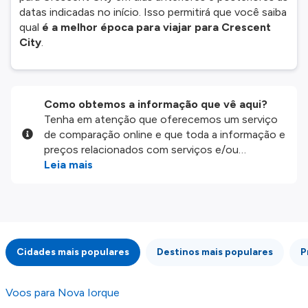
datas indicadas no início. Isso permitirá que você saiba
qual
é a melhor época para viajar para Crescent
City
.
Como obtemos a informação que vê aqui?
Tenha em atenção que oferecemos um serviço
de comparação online e que toda a informação e
preços relacionados com serviços e/ou
produtos disponíveis no nosso website são
Leia mais
disponibilizados pelos nossos parceiros
externos. Fazemos o nosso melhor para lhe
mostrar informação atualizada, mas tenha em
atenção que não somos responsáveis pela
integridade ou pela precisão da informação
Cidades mais populares
Destinos mais populares
P
publicada, por isso verifique com atenção todas
as condições no website do parceiro antes de
fazer uma reserva. Para mais detalhes verifique
Voos para Nova Iorque
os nossos
Termos e Condições
.