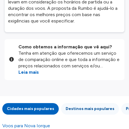
levam em consideração os horários de partida ou a
duração dos voos. A proposta da Rumbo é ajudá-lo a
encontrar os melhores preços com base nas
exigências que você especificar.
Como obtemos a informação que vê aqui?
Tenha em atenção que oferecemos um serviço
de comparação online e que toda a informação e
preços relacionados com serviços e/ou
produtos disponíveis no nosso website são
Leia mais
disponibilizados pelos nossos parceiros
externos. Fazemos o nosso melhor para lhe
mostrar informação atualizada, mas tenha em
atenção que não somos responsáveis pela
integridade ou pela precisão da informação
Cidades mais populares
Destinos mais populares
P
publicada, por isso verifique com atenção todas
as condições no website do parceiro antes de
fazer uma reserva. Para mais detalhes verifique
Voos para Nova Iorque