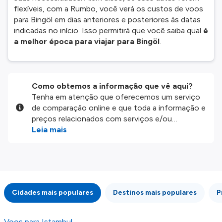
flexíveis, com a Rumbo, você verá os custos de voos
para Bingöl em dias anteriores e posteriores às datas
indicadas no início. Isso permitirá que você saiba qual
é
a melhor época para viajar para Bingöl
.
Como obtemos a informação que vê aqui?
Tenha em atenção que oferecemos um serviço
de comparação online e que toda a informação e
preços relacionados com serviços e/ou
produtos disponíveis no nosso website são
Leia mais
disponibilizados pelos nossos parceiros
externos. Fazemos o nosso melhor para lhe
mostrar informação atualizada, mas tenha em
atenção que não somos responsáveis pela
integridade ou pela precisão da informação
Cidades mais populares
Destinos mais populares
P
publicada, por isso verifique com atenção todas
as condições no website do parceiro antes de
fazer uma reserva. Para mais detalhes verifique
Voos para Istambul