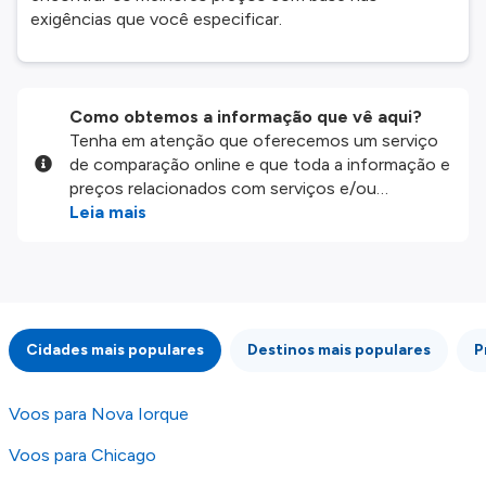
exigências que você especificar.
Como obtemos a informação que vê aqui?
Tenha em atenção que oferecemos um serviço
de comparação online e que toda a informação e
preços relacionados com serviços e/ou
produtos disponíveis no nosso website são
Leia mais
disponibilizados pelos nossos parceiros
externos. Fazemos o nosso melhor para lhe
mostrar informação atualizada, mas tenha em
atenção que não somos responsáveis pela
integridade ou pela precisão da informação
Cidades mais populares
Destinos mais populares
P
publicada, por isso verifique com atenção todas
as condições no website do parceiro antes de
fazer uma reserva. Para mais detalhes verifique
Voos para Nova Iorque
os nossos
Termos e Condições
.
Voos para Chicago