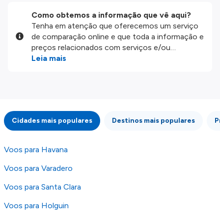
Como obtemos a informação que vê aqui?
Tenha em atenção que oferecemos um serviço
de comparação online e que toda a informação e
preços relacionados com serviços e/ou
produtos disponíveis no nosso website são
Leia mais
disponibilizados pelos nossos parceiros
externos. Fazemos o nosso melhor para lhe
mostrar informação atualizada, mas tenha em
atenção que não somos responsáveis pela
integridade ou pela precisão da informação
Cidades mais populares
Destinos mais populares
P
publicada, por isso verifique com atenção todas
as condições no website do parceiro antes de
fazer uma reserva. Para mais detalhes verifique
Voos para Havana
os nossos
Termos e Condições
.
Voos para Varadero
Voos para Santa Clara
Voos para Holguin