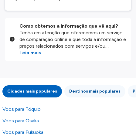
Como obtemos a informação que vê aqui?
Tenha em atenção que oferecemos um serviço
de comparação online e que toda a informação e
preços relacionados com serviços e/ou
produtos disponíveis no nosso website são
Leia mais
disponibilizados pelos nossos parceiros
externos. Fazemos o nosso melhor para lhe
mostrar informação atualizada, mas tenha em
atenção que não somos responsáveis pela
integridade ou pela precisão da informação
Cidades mais populares
Destinos mais populares
P
publicada, por isso verifique com atenção todas
as condições no website do parceiro antes de
fazer uma reserva. Para mais detalhes verifique
Voos para Tóquio
os nossos
Termos e Condições
.
Voos para Osaka
Voos para Fukuoka